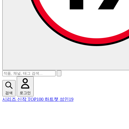
검색
로그인
시리즈
신작
TOP100
하트챗
성인19