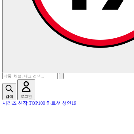
검색
로그인
시리즈
신작
TOP100
하트챗
성인19