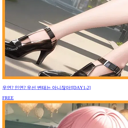
우연? 인연? 우선 변태는 아니잖아![DAY1-2]
FREE