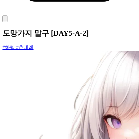
도망가지 말구 [DAY5-A-2]
#하렘
#츤데레