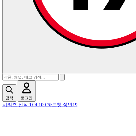
검색
로그인
시리즈
신작
TOP100
하트챗
성인19