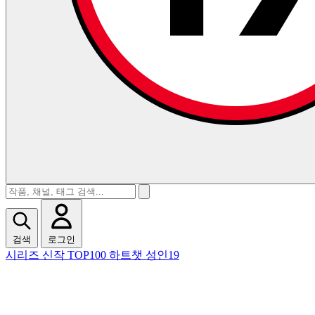
검색
로그인
시리즈
신작
TOP100
하트챗
성인19