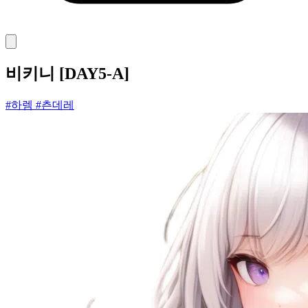
비키니 [DAY5-A]
#하렘
#츤데레