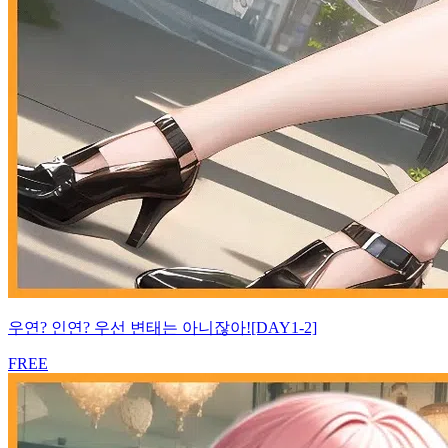
우연? 인연? 우선 변태는 아니잖아![DAY1-2]
FREE