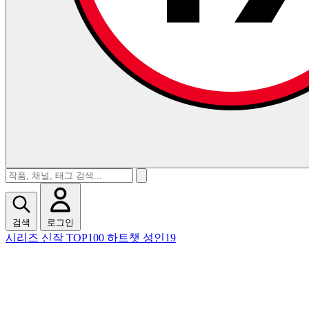
검색
로그인
시리즈
신작
TOP100
하트챗
성인19