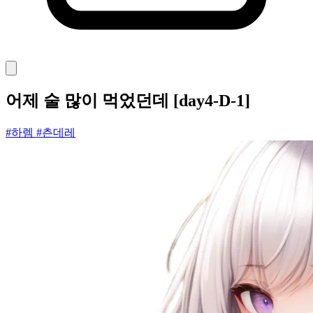
어제 술 많이 먹었던데 [day4-D-1]
#하렘
#츤데레