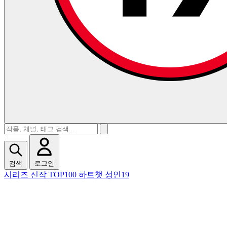
검색
로그인
시리즈
신작
TOP100
하트챗
성인19