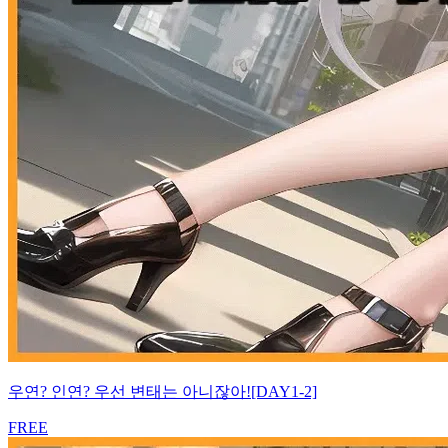
우연? 인연? 우선 변태는 아니잖아![DAY1-2]
FREE