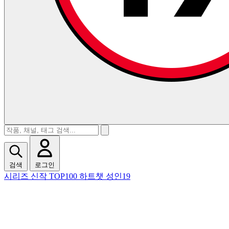
검색
로그인
시리즈
신작
TOP100
하트챗
성인19