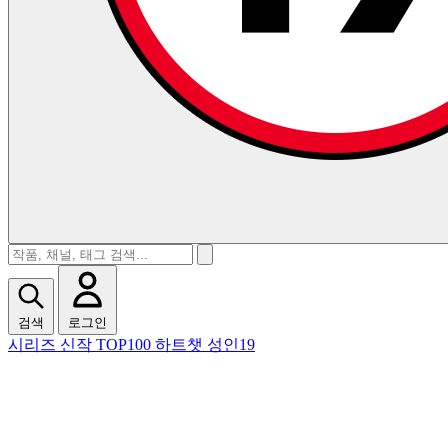
검색
로그인
시리즈
신작
TOP100
하트챗
성인19