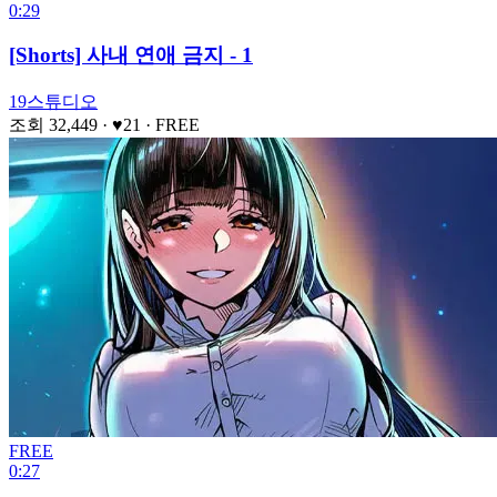
0:29
[Shorts] 사내 연애 금지 - 1
19스튜디오
조회 32,449
· ♥21
·
FREE
FREE
0:27