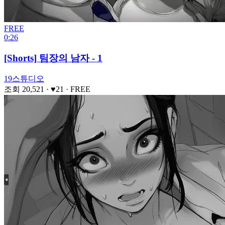
FREE
0:26
[Shorts] 팀장의 남자 - 1
19스튜디오
조회 20,521
· ♥21
·
FREE