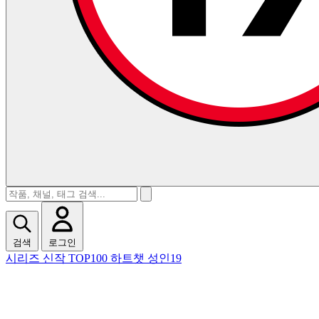
검색
로그인
시리즈
신작
TOP100
하트챗
성인19