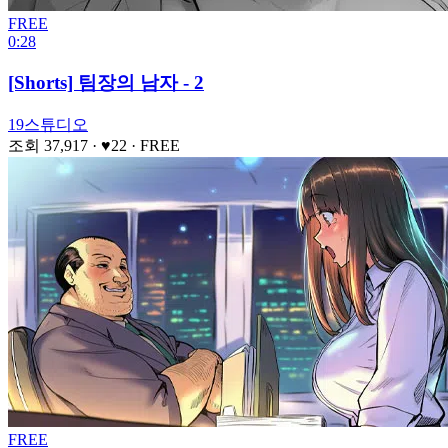
FREE
0:28
[Shorts] 팀장의 남자 - 2
19스튜디오
조회 37,917
· ♥22
·
FREE
FREE