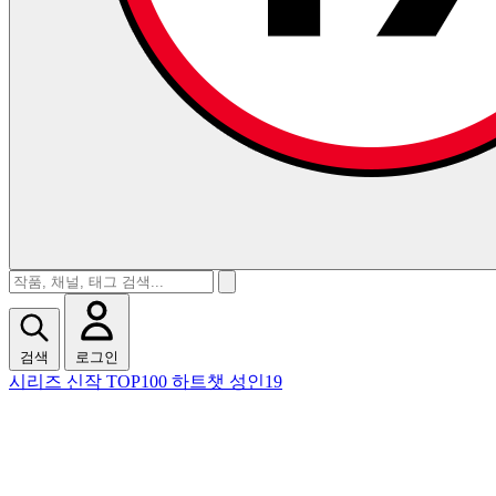
검색
로그인
시리즈
신작
TOP100
하트챗
성인19