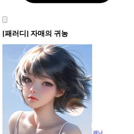
[패러디] 자매의 귀농
레나