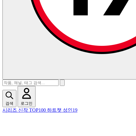
검색
로그인
시리즈
신작
TOP100
하트챗
성인19