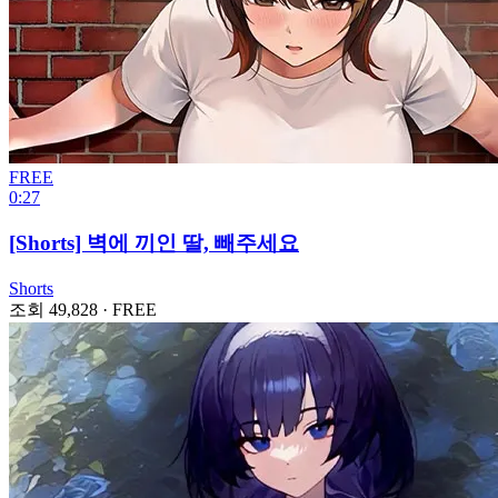
FREE
0:27
[Shorts] 벽에 끼인 딸, 빼주세요
Shorts
조회 49,828
·
FREE