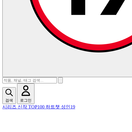
검색
로그인
시리즈
신작
TOP100
하트챗
성인19