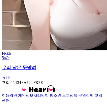
FREE
5:49
우리 달은 못말려
류나
조회 64,134
· ♥79
·
FREE
이용약관
개인정보처리방침
청소년 보호정책
운영정책
고객
센터