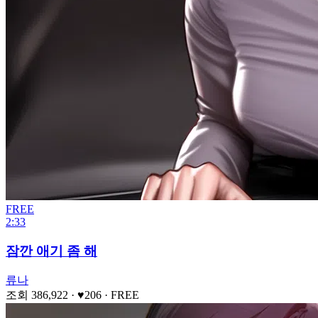
FREE
2:33
잠깐 애기 좀 해
류나
조회 386,922
· ♥206
·
FREE