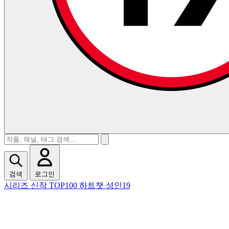
검색
로그인
시리즈
신작
TOP100
하트챗
성인19