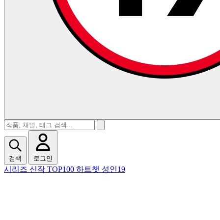
검색
로그인
시리즈
신작
TOP100
하트챗
성인19