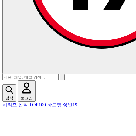
검색
로그인
시리즈
신작
TOP100
하트챗
성인19