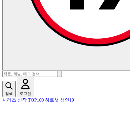
검색
로그인
시리즈
신작
TOP100
하트챗
성인19