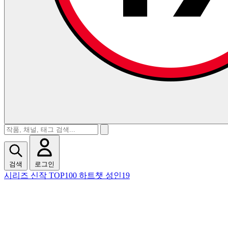
검색
로그인
시리즈
신작
TOP100
하트챗
성인19