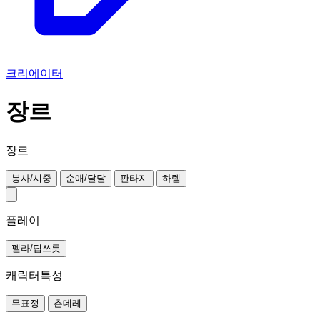
크리에이터
장르
장르
봉사/시중
순애/달달
판타지
하렘
플레이
펠라/딥쓰롯
캐릭터특성
무표정
츤데레