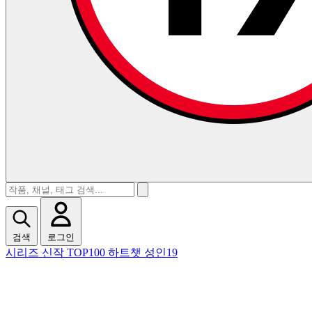
검색
로그인
시리즈
신작
TOP100
하트챗
성인19