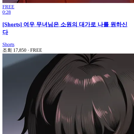
FREE
0:28
[Shorts] 여우 무녀님은 소원의 대가로 나를 원하신
다
Shorts
조회 17,850
·
FREE