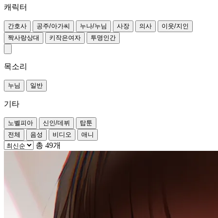
캐릭터
간호사
공주/아가씨
누나/누님
사장
의사
이웃/지인
짝사랑상대
키작은여자
투명인간
목소리
누님
일반
기타
노벨피아
신인/데뷔
탑툰
전체
음성
비디오
애니
총 49개