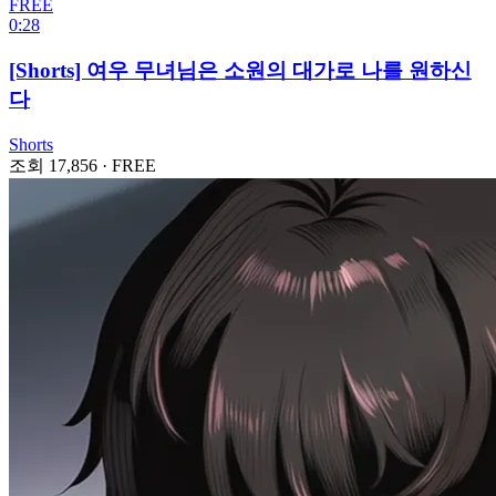
FREE
0:28
[Shorts] 여우 무녀님은 소원의 대가로 나를 원하신
다
Shorts
조회 17,856
·
FREE