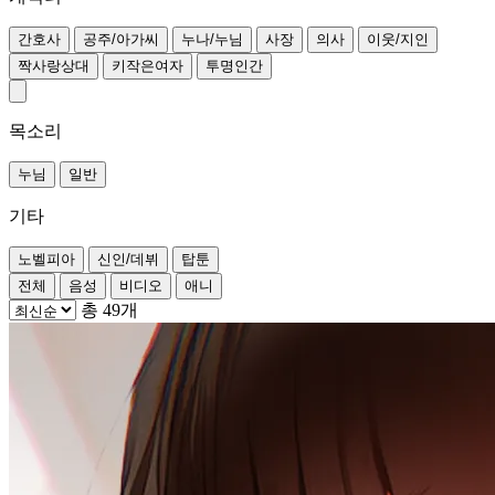
간호사
공주/아가씨
누나/누님
사장
의사
이웃/지인
짝사랑상대
키작은여자
투명인간
목소리
누님
일반
기타
노벨피아
신인/데뷔
탑툰
전체
음성
비디오
애니
총 49개