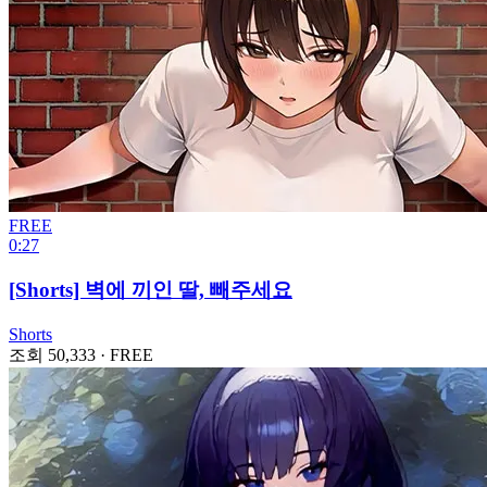
FREE
0:27
[Shorts] 벽에 끼인 딸, 빼주세요
Shorts
조회 50,333
·
FREE