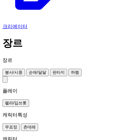
크리에이터
장르
장르
봉사/시중
순애/달달
판타지
하렘
플레이
펠라/딥쓰롯
캐릭터특성
무표정
츤데레
캐릭터