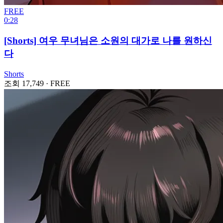
FREE
0:28
[Shorts] 여우 무녀님은 소원의 대가로 나를 원하신
다
Shorts
조회 17,749
·
FREE