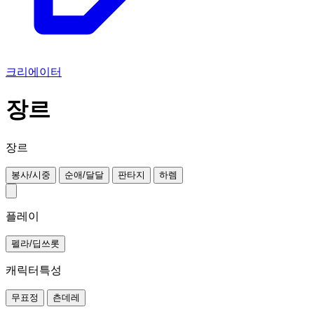
크리에이터
장르
장르
봉사/시중
순애/달달
판타지
하렘
플레이
펠라/딥쓰롯
캐릭터특성
무표정
츤데레