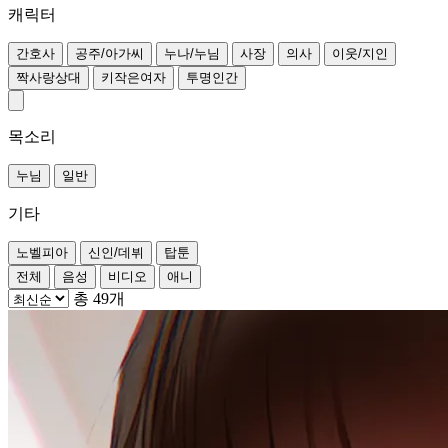
캐릭터
간호사
공주/아가씨
누나/누님
사장
의사
이웃/지인
짝사랑상대
키작은여자
투명인간
목소리
누님
일반
기타
노벨피아
신인/데뷔
탑툰
전체
음성
비디오
애니
총 49개