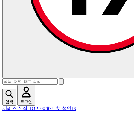
검색
로그인
시리즈
신작
TOP100
하트챗
성인19