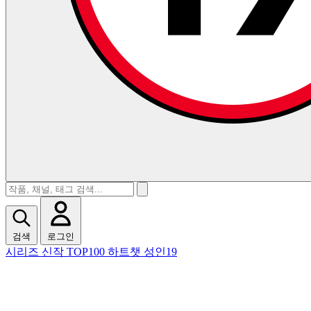
검색
로그인
시리즈
신작
TOP100
하트챗
성인19