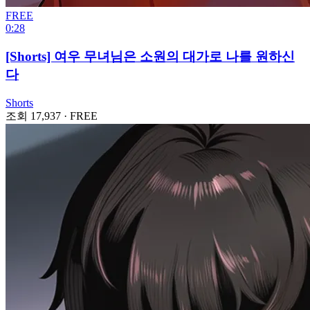
FREE
0:28
[Shorts] 여우 무녀님은 소원의 대가로 나를 원하신
다
Shorts
조회 17,937
·
FREE