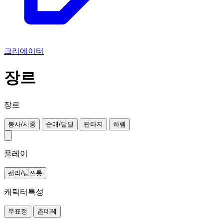
크리에이터
장르
장르
봉사/시중
순애/달달
판타지
하렘
플레이
펠라/딥쓰롯
캐릭터특성
무표정
츤데레