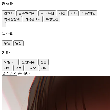
캐릭터
간호사
공주/아가씨
누나/누님
사장
의사
이웃/지인
짝사랑상대
키작은여자
투명인간
목소리
누님
일반
기타
노벨피아
신인/데뷔
탑툰
전체
음성
비디오
애니
총 49개