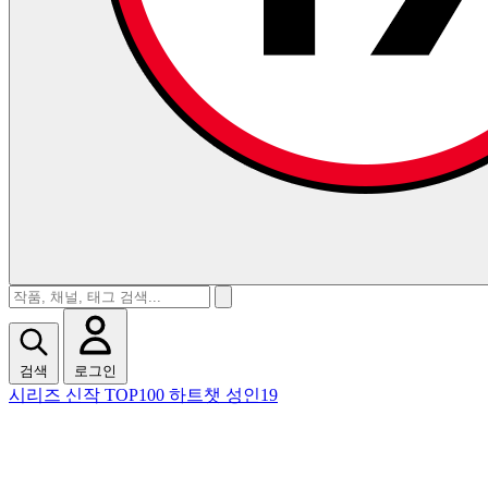
검색
로그인
시리즈
신작
TOP100
하트챗
성인19