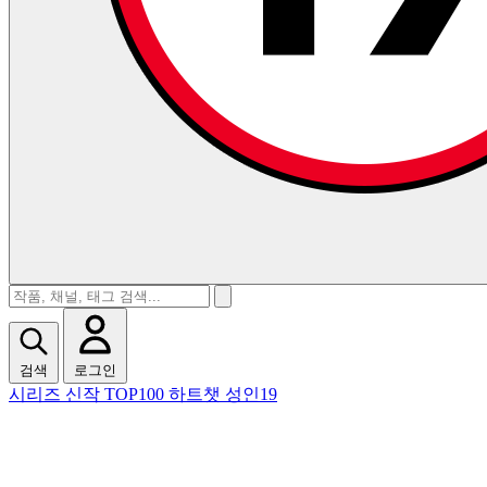
검색
로그인
시리즈
신작
TOP100
하트챗
성인19