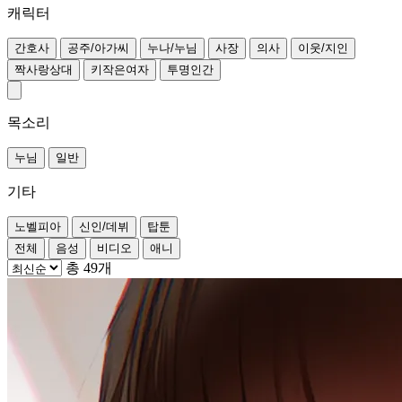
캐릭터
간호사
공주/아가씨
누나/누님
사장
의사
이웃/지인
짝사랑상대
키작은여자
투명인간
목소리
누님
일반
기타
노벨피아
신인/데뷔
탑툰
전체
음성
비디오
애니
총 49개