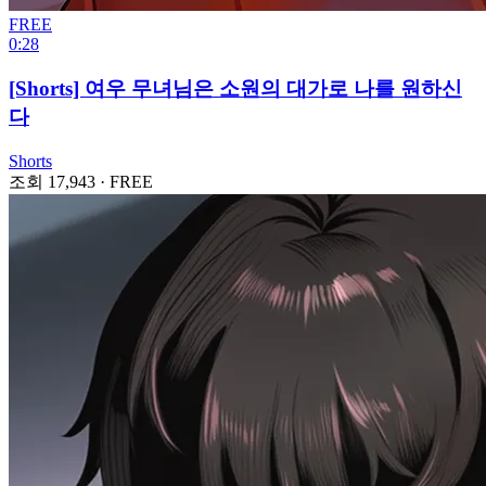
FREE
0:28
[Shorts] 여우 무녀님은 소원의 대가로 나를 원하신
다
Shorts
조회 17,943
·
FREE