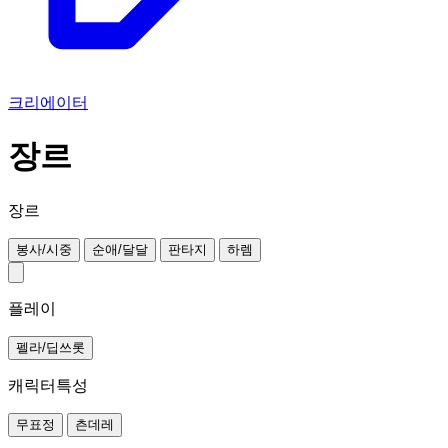
크리에이터
장르
장르
봉사/시중
순애/달달
판타지
하렘
플레이
펠라/딥쓰롯
캐릭터특성
무표정
츤데레