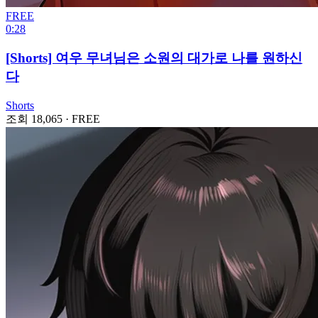
FREE
0:28
[Shorts] 여우 무녀님은 소원의 대가로 나를 원하신
다
Shorts
조회 18,065
·
FREE