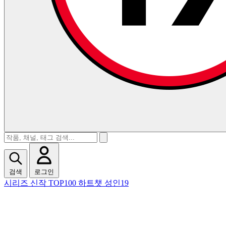
검색
로그인
시리즈
신작
TOP100
하트챗
성인19