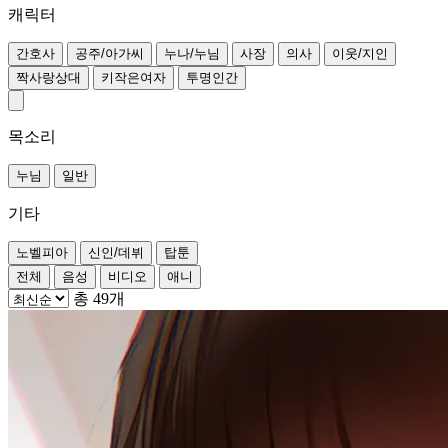
캐릭터
간호사
공주/아가씨
누나/누님
사장
의사
이웃/지인
짝사랑상대
키작은여자
투명인간
목소리
누님
일반
기타
노벨피아
신인/데뷔
탑툰
전체
음성
비디오
애니
총 49개