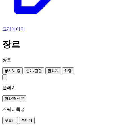
크리에이터
장르
장르
봉사/시중
순애/달달
판타지
하렘
플레이
펠라/딥쓰롯
캐릭터특성
무표정
츤데레