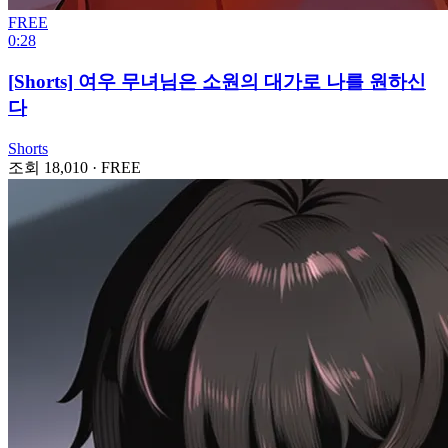
FREE
0:28
[Shorts] 여우 무녀님은 소원의 대가로 나를 원하신
다
Shorts
조회 18,010
·
FREE