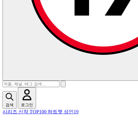
검색
로그인
시리즈
신작
TOP100
하트챗
성인19