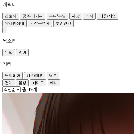
캐릭터
간호사
공주/아가씨
누나/누님
사장
의사
이웃/지인
짝사랑상대
키작은여자
투명인간
목소리
누님
일반
기타
노벨피아
신인/데뷔
탑툰
전체
음성
비디오
애니
총 49개