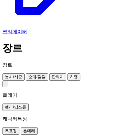
크리에이터
장르
장르
봉사/시중
순애/달달
판타지
하렘
플레이
펠라/딥쓰롯
캐릭터특성
무표정
츤데레