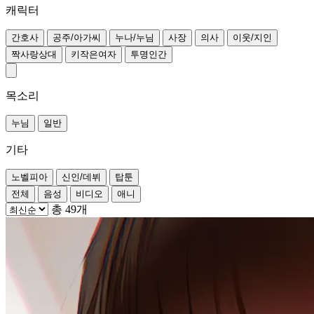
캐릭터
간호사
공주/아가씨
누나/누님
사장
의사
이웃/지인
짝사랑상대
키작은여자
투명인간
목소리
누님
일반
기타
노벨피아
신인/데뷔
탑툰
전체
음성
비디오
애니
총 49개