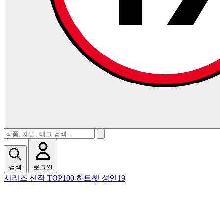
검색
로그인
시리즈
신작
TOP100
하트챗
성인19