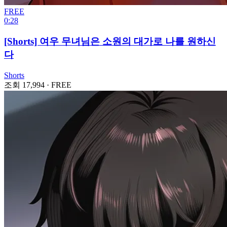
FREE
0:28
[Shorts] 여우 무녀님은 소원의 대가로 나를 원하신
다
Shorts
조회 17,994
·
FREE