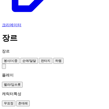
크리에이터
장르
장르
봉사/시중
순애/달달
판타지
하렘
플레이
펠라/딥쓰롯
캐릭터특성
무표정
츤데레