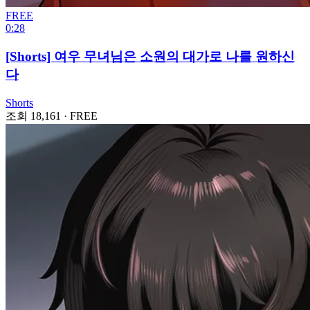
FREE
0:28
[Shorts] 여우 무녀님은 소원의 대가로 나를 원하신
다
Shorts
조회 18,161
·
FREE