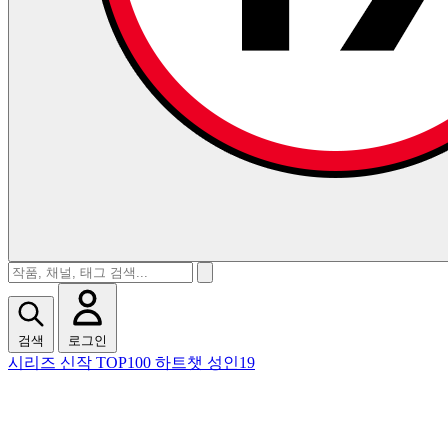
검색
로그인
시리즈
신작
TOP100
하트챗
성인19