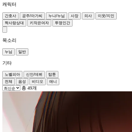
캐릭터
간호사
공주/아가씨
누나/누님
사장
의사
이웃/지인
짝사랑상대
키작은여자
투명인간
목소리
누님
일반
기타
노벨피아
신인/데뷔
탑툰
전체
음성
비디오
애니
총 49개