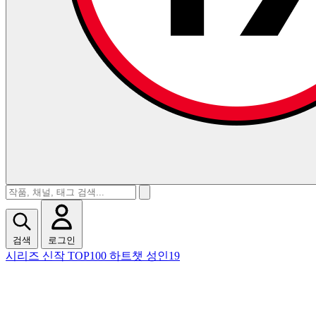
검색
로그인
시리즈
신작
TOP100
하트챗
성인19