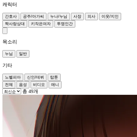
캐릭터
간호사
공주/아가씨
누나/누님
사장
의사
이웃/지인
짝사랑상대
키작은여자
투명인간
목소리
누님
일반
기타
노벨피아
신인/데뷔
탑툰
전체
음성
비디오
애니
총 49개