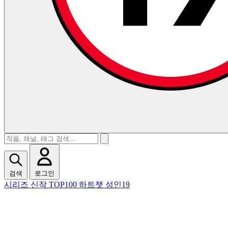
검색
로그인
시리즈
신작
TOP100
하트챗
성인19