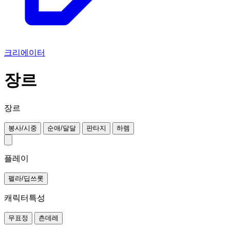
크리에이터
장르
장르
봉사/시중
순애/달달
판타지
하렘
플레이
펠라/딥쓰롯
캐릭터특성
무표정
츤데레