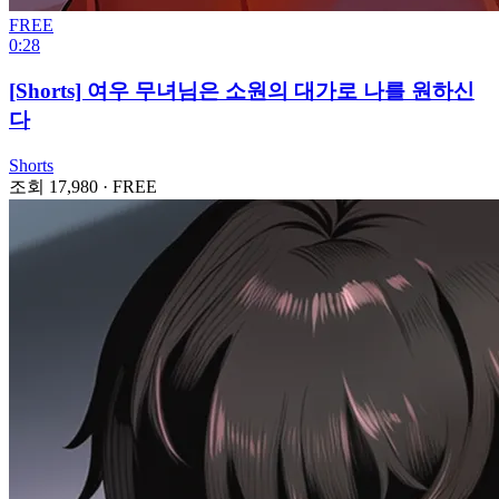
FREE
0:28
[Shorts] 여우 무녀님은 소원의 대가로 나를 원하신
다
Shorts
조회 17,980
·
FREE