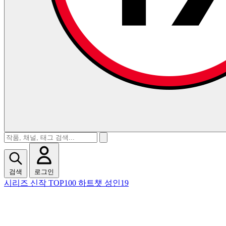
검색
로그인
시리즈
신작
TOP100
하트챗
성인19