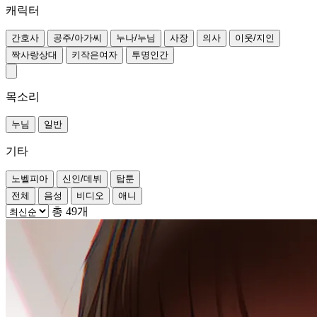
캐릭터
간호사
공주/아가씨
누나/누님
사장
의사
이웃/지인
짝사랑상대
키작은여자
투명인간
목소리
누님
일반
기타
노벨피아
신인/데뷔
탑툰
전체
음성
비디오
애니
총 49개