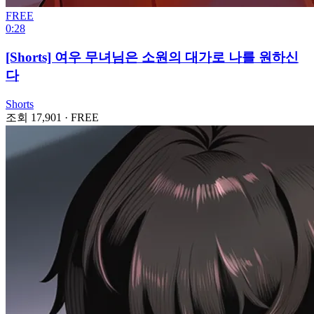
FREE
0:28
[Shorts] 여우 무녀님은 소원의 대가로 나를 원하신
다
Shorts
조회 17,901
·
FREE