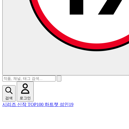
검색
로그인
시리즈
신작
TOP100
하트챗
성인19