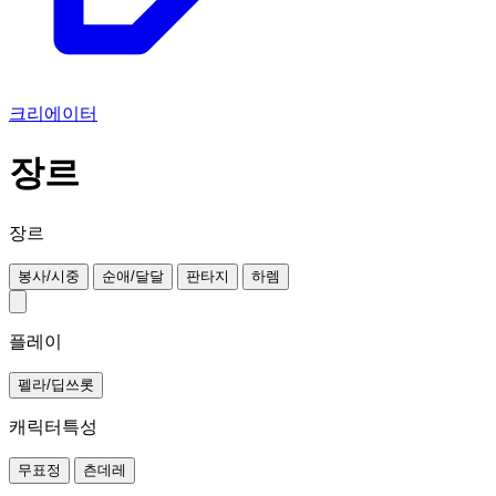
크리에이터
장르
장르
봉사/시중
순애/달달
판타지
하렘
플레이
펠라/딥쓰롯
캐릭터특성
무표정
츤데레