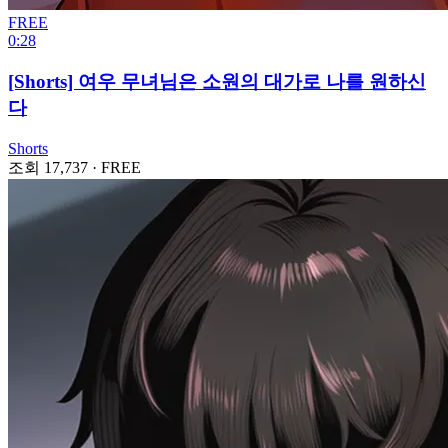
FREE
0:28
[Shorts] 여우 무녀님은 소원의 대가로 나를 원하신
다
Shorts
조회 17,737
·
FREE