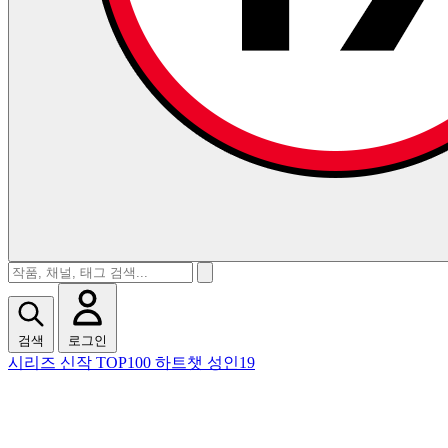
검색
로그인
시리즈
신작
TOP100
하트챗
성인19