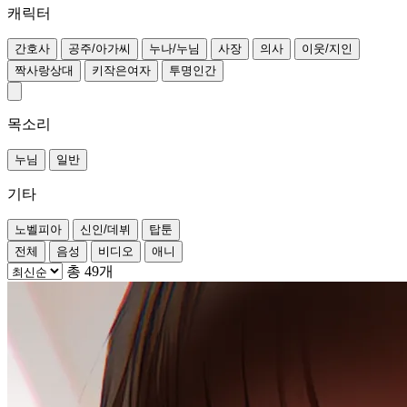
캐릭터
간호사
공주/아가씨
누나/누님
사장
의사
이웃/지인
짝사랑상대
키작은여자
투명인간
목소리
누님
일반
기타
노벨피아
신인/데뷔
탑툰
전체
음성
비디오
애니
총 49개