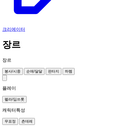
크리에이터
장르
장르
봉사/시중
순애/달달
판타지
하렘
플레이
펠라/딥쓰롯
캐릭터특성
무표정
츤데레