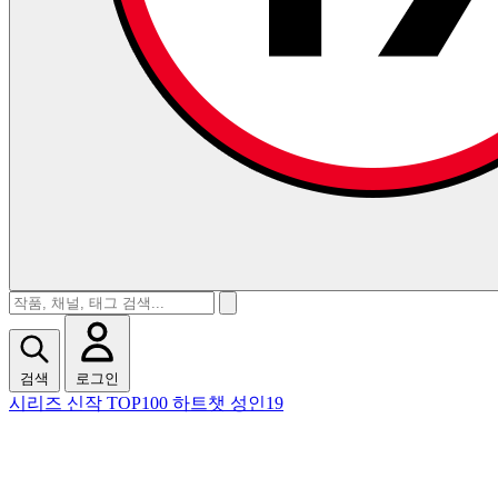
검색
로그인
시리즈
신작
TOP100
하트챗
성인19