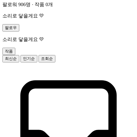
팔로워 906명
·
작품 0개
소리로 닿을게요 💛
팔로우
소리로 닿을게요 💛
작품
최신순
인기순
조회순