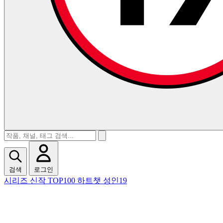
검색
로그인
시리즈
신작
TOP100
하트챗
성인19