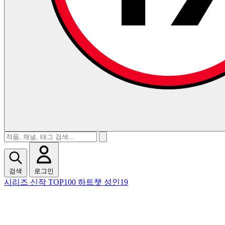
검색
로그인
시리즈
신작
TOP100
하트챗
성인19